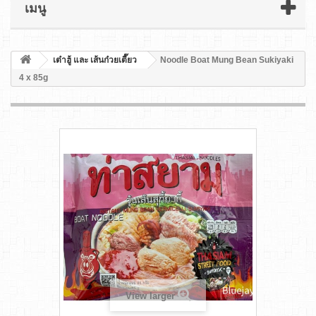
เมนู
เต๋าฮู้ และ เส้นก๋วยเตี๊ยว
Noodle Boat Mung Bean Sukiyaki
4 x 85g
View larger