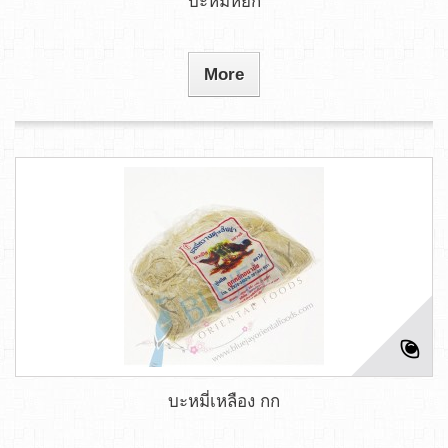
บะหมี่หยก
More
บะหมี่เหลือง กก