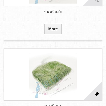
ขนมจีนสด
More