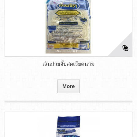
เส้นก๋วยจั๊บสดเวียดนาม
More