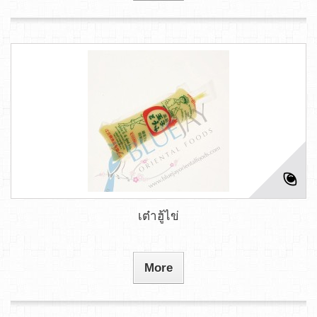
เต๋าฮู้ไข่
More