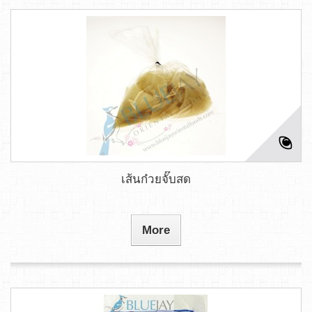
เส้นก๋วยจั๊บสด
More